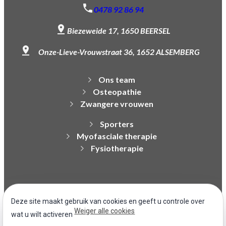
0478 92 86 94
Biezeweide 17,
1650 BEERSEL
Onze-Lieve-Vrouwstraat 36,
1652 ALSEMBERG
Ons team
Osteopathie
Zwangere vrouwen
Sporters
Myofasciale therapie
Fysiotherapie
Juridische
Privacybeleid
Cookiebeheer
vermeldingen
Deze site maakt gebruik van cookies en geeft u controle over
Weiger alle cookies
wat u wilt activeren
Sitemap