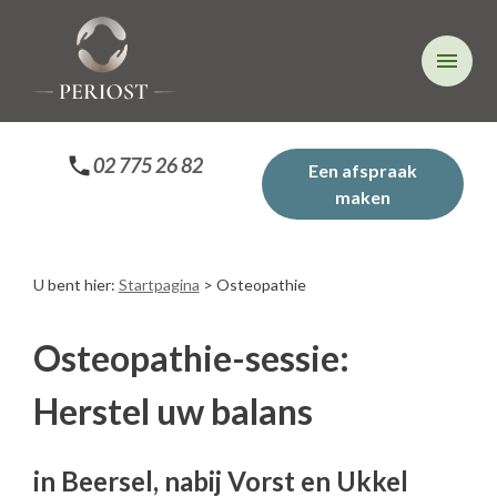
Cookies beheer paneel
menu
02 775 26 82
Een afspraak
maken
U bent hier:
Startpagina
> Osteopathie
Osteopathie-sessie:
Herstel uw balans
in Beersel, nabij Vorst en Ukkel