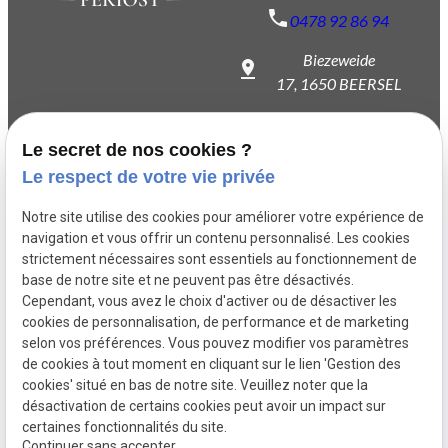
0478 92 86 94
Biezeweide
17,
1650 BEERSEL
Onze-Lieve-Vrouwstraat
36,
1652 ALSEMBERG
Le secret de nos cookies ?
Le respect de votre vie privée
Notre équipe
Notre site utilise des cookies pour améliorer votre expérience de
Ostéopathie
navigation et vous offrir un contenu personnalisé. Les cookies
Femmes enceintes
strictement nécessaires sont essentiels au fonctionnement de
base de notre site et ne peuvent pas être désactivés.
Sportifs
Cependant, vous avez le choix d'activer ou de désactiver les
Thérapie myofasciale
cookies de personnalisation, de performance et de marketing
Kinésithérapie
selon vos préférences. Vous pouvez modifier vos paramètres
de cookies à tout moment en cliquant sur le lien 'Gestion des
cookies' situé en bas de notre site. Veuillez noter que la
désactivation de certains cookies peut avoir un impact sur
Mentions
Politique de
Gestion
Plan
certaines fonctionnalités du site.
légales
confidentialité
des
du
Continuer sans accepter