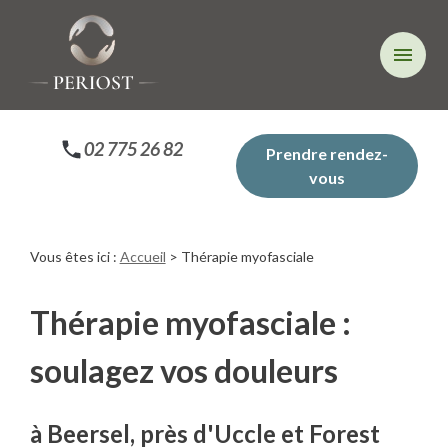
Panneau de gestion des cookies
menu
02 775 26 82
Prendre rendez-
vous
Vous êtes ici :
Accueil
> Thérapie myofasciale
Thérapie myofasciale :
soulagez vos douleurs
à Beersel, près d'Uccle et Forest