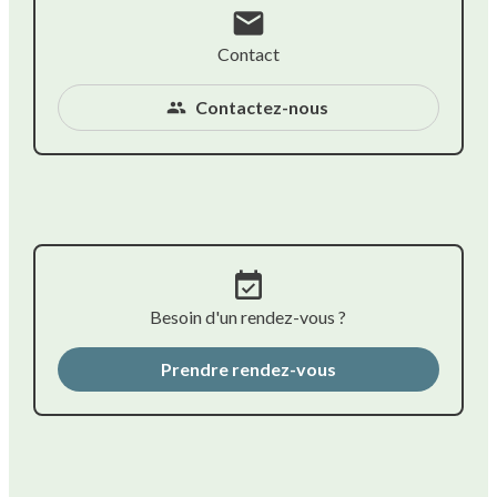
mail
Contact
Contactez-nous
people
event_available
Besoin d'un rendez-vous ?
Prendre rendez-vous