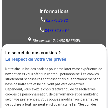
Informations
02 775 26 82
0478 92 86 94
Biezeweide 17,
1650 BEERSEL
Onze-Lieve-Vrouwstraat 36,
1652 ALSEMBERG
Le secret de nos cookies ?
Le respect de votre vie privée
Notre équipe
Notre site utilise des cookies pour améliorer votre expérience de
Ostéopathie
navigation et vous offrir un contenu personnalisé. Les cookies
Femmes enceintes
strictement nécessaires sont essentiels au fonctionnement de
base de notre site et ne peuvent pas être désactivés.
Sportifs
Cependant, vous avez le choix d'activer ou de désactiver les
Thérapie myofasciale
cookies de personnalisation, de performance et de marketing
Kinésithérapie
selon vos préférences. Vous pouvez modifier vos paramètres
de cookies à tout moment en cliquant sur le lien 'Gestion des